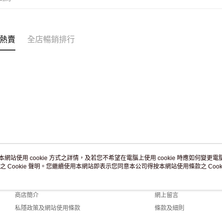
付款後門市
訂單作廢
免運費
熱賣
全店暢銷排行
本網站使用 cookie 方式之詳情，及若您不希望在電腦上使用 cookie 時應如何變更電腦的
之 Cookie 聲明。您繼續使用本網站即表示您同意本公司得按本網站使用條款之 Cooki
關於我們
客戶服務
品牌故事
購物說明
商店簡介
網上留言
私隱政策及網站使用條款
條款及細則
聯絡我們