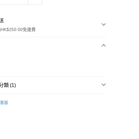
送
K$250.00免運費
類 (1)
ay
面部精華
護膚油
客服
流，訂單確認發貨後2-4個工作天送達
運費表
50.00 或以上免運費