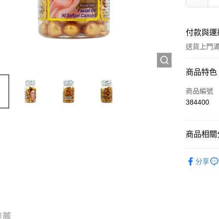
付款與運
送貨上門滿H
付款方式
商品特色
信用卡
商品編號
384400
Apple Pay
AlipayHK
商品相關分
WeChat P
護膚保養
分享
送貨方式
JD京東物
滿 HK$2
推薦