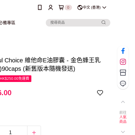
0
中文 (香港)
行必備專區
iful Choice 維他命E油膠囊 - 金色蜂王乳
)90caps (新舊版本隨機發送)
K$250.00免運費
.00
前往
人氣
商品