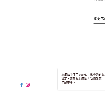
本分類
本網站中使用 cookie，欲查詢有關
設定，請參閱本網站「
私隱政策
」
用 cookie。
了解更多 >