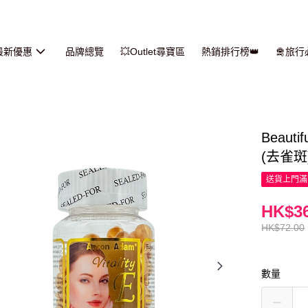
最新優惠
品牌總覽
💥Outlet尋寶區
熱銷排行榜👑
🛅旅
Beaut
(去雀斑
送貨上門滿H
HK$36
HK$72.00
數量