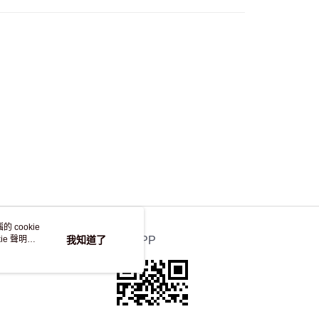
自取，訂單確認後2-4個工作天到店，7天內取。逾期後
，並不會安排重寄
 cookie
e 聲明使
我知道了
官方APP