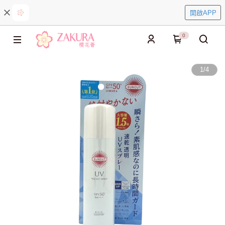
開啟APP
0
1
/
4