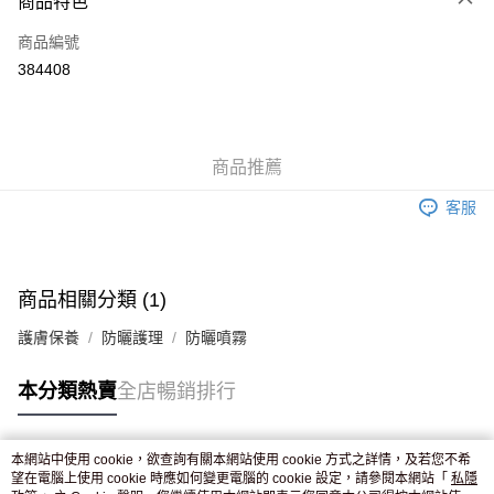
商品特色
信用卡
商品編號
Apple Pay
384408
AlipayHK
WeChat Pay
商品推薦
送貨方式
客服
JD京東物流，訂單確認發貨後2-4個工作天送達
運費表
滿 HK$250.00 或以上免運費
付款後門市自取，訂單確認後2-4個工作天到店，7天內取。逾期後
商品相關分類 (1)
訂單作廢，並不會安排重寄
護膚保養
防曬護理
防曬噴霧
免運費
本分類熱賣
全店暢銷排行
本網站中使用 cookie，欲查詢有關本網站使用 cookie 方式之詳情，及若您不希
熱門標籤
望在電腦上使用 cookie 時應如何變更電腦的 cookie 設定，請參閱本網站「
私隱