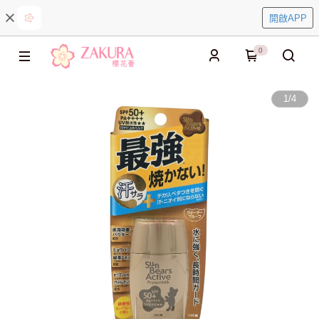
開啟APP
0
1
/
4