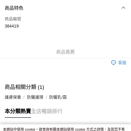
付款方式
商品特色
信用卡
商品編號
Apple Pay
384419
AlipayHK
WeChat Pay
商品推薦
送貨方式
客服
JD京東物流，訂單確認發貨後2-4個工作天送達
運費表
滿 HK$250.00 或以上免運費
付款後門市自取，訂單確認後2-4個工作天到店，7天內取。逾期後
商品相關分類 (1)
訂單作廢，並不會安排重寄
護膚保養
防曬護理
防曬乳/霜
免運費
本分類熱賣
全店暢銷排行
本網站中使用 cookie，欲查詢有關本網站使用 cookie 方式之詳情，及若您不希