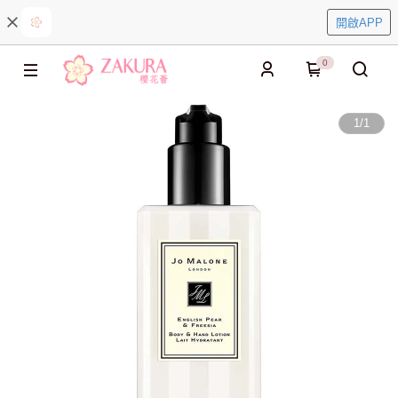
開啟APP
0
1
/
1