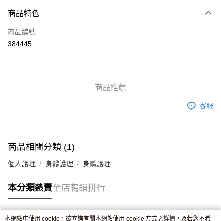
付款方式
商品特色
信用卡
商品編號
Apple Pay
384445
AlipayHK
WeChat Pay
商品推薦
送貨方式
客服
JD京東物流，訂單確認發貨後2-4個工作天送達
運費表
滿 HK$250.00 或以上免運費
付款後門市自取，訂單確認後2-4個工作天到店，7天內取。逾期後
商品相關分類 (1)
訂單作廢，並不會安排重寄
個人護理
身體護理
身體護理
免運費
本分類熱賣
全店暢銷排行
本網站中使用 cookie，欲查詢有關本網站使用 cookie 方式之詳情，及若您不希