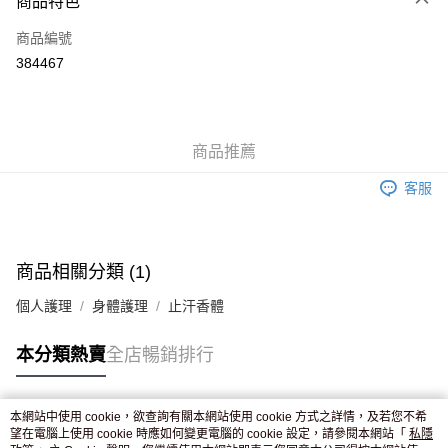
商品特色
信用卡
商品編號
Apple Pay
384467
AlipayHK
WeChat Pay
商品推薦
送貨方式
客服
JD京東物流，訂單確認發貨後2-4個工作天送達
運費表
滿 HK$250.00 或以上免運費
付款後門市自取，訂單確認後2-4個工作天到店，7天內取。逾期後
商品相關分類 (1)
訂單作廢，並不會安排重寄
個人護理
身體護理
止汗香體
免運費
本分類熱賣
全店暢銷排行
本網站中使用 cookie，欲查詢有關本網站使用 cookie 方式之詳情，及若您不希
熱門標籤
望在電腦上使用 cookie 時應如何變更電腦的 cookie 設定，請參閱本網站「
私隱