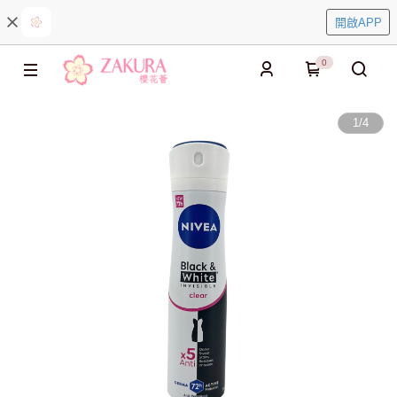
開啟APP
0
1
/
4