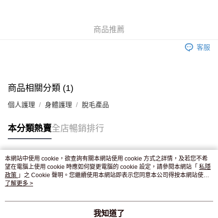
WeChat Pay
商品推薦
送貨方式
客服
JD京東物流，訂單確認發貨後2-4個工作天送達
運費表
滿 HK$250.00 或以上免運費
付款後門市自取，訂單確認後2-4個工作天到店，7天內取。逾期後
商品相關分類 (1)
訂單作廢，並不會安排重寄
個人護理
身體護理
脫毛產品
免運費
本分類熱賣
全店暢銷排行
本網站中使用 cookie，欲查詢有關本網站使用 cookie 方式之詳情，及若您不希
熱門標籤
望在電腦上使用 cookie 時應如何變更電腦的 cookie 設定，請參閱本網站「
私隱
政策
」之 Cookie 聲明。您繼續使用本網站即表示您同意本公司得按本網站使用
條款之 Cookie 聲明使用 cookie。
了解更多 >
熱銷排行
最新商品
人氣推薦
我知道了