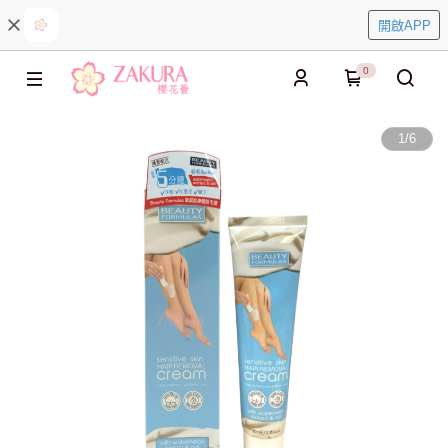
開啟APP
0
1
/
6