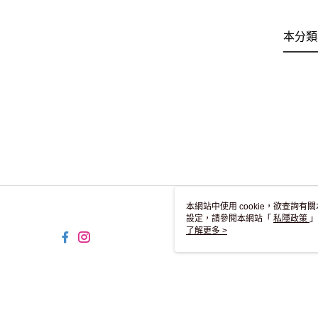
本分類
本網站中使用 cookie，欲查詢有關
設定，請參閱本網站「
私隱政策
」
用 cookie。
了解更多 >