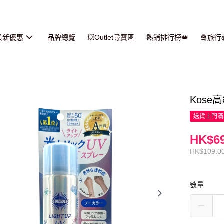
最新優惠
品牌總覽
💥Outlet尋寶區
熱銷排行榜👑
🛅旅
Kose
送貨上門滿H
HK$69
HK$109.0
數量