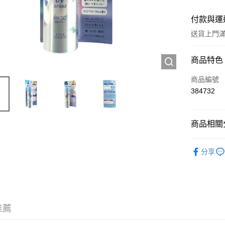
付款與運
送貨上門滿H
付款方式
商品特色
信用卡
商品編號
384732
Apple Pay
AlipayHK
商品相關分
WeChat P
護膚保養
分享
送貨方式
JD京東物
滿 HK$2
推薦
付款後門市