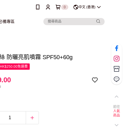
0
中文 (香港)
行必備專區
高絲 防曬亮肌噴霧 SPF50+60g
K$250.00免運費
.00
0
前往
人氣
商品