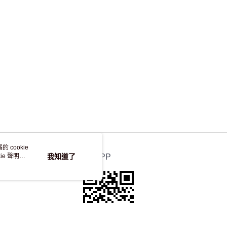
，並不會安排重寄
 cookie
e 聲明使
我知道了
官方APP