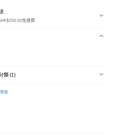
送
K$250.00免運費
類 (1)
ay
防曬護理
防曬乳/霜
客服
流，訂單確認發貨後2-4個工作天送達
運費表
50.00 或以上免運費
自取，訂單確認後2-4個工作天到店，7天內取。逾期後