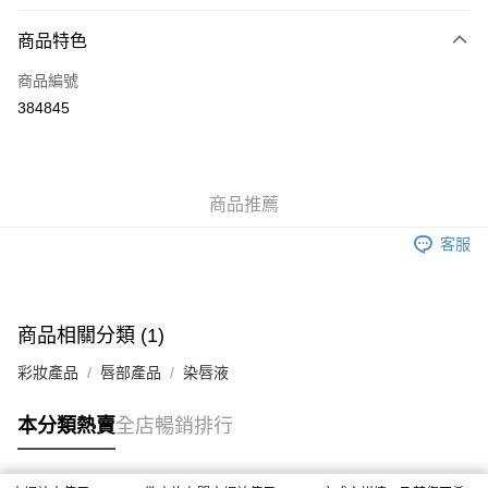
付款方式
商品特色
信用卡
商品編號
Apple Pay
384845
AlipayHK
WeChat Pay
商品推薦
送貨方式
客服
JD京東物流，訂單確認發貨後2-4個工作天送達
運費表
滿 HK$250.00 或以上免運費
付款後門市自取，訂單確認後2-4個工作天到店，7天內取。逾期後
商品相關分類 (1)
訂單作廢，並不會安排重寄
彩妝產品
唇部產品
染唇液
免運費
本分類熱賣
全店暢銷排行