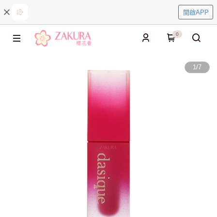
開啟APP
0
1
/
7