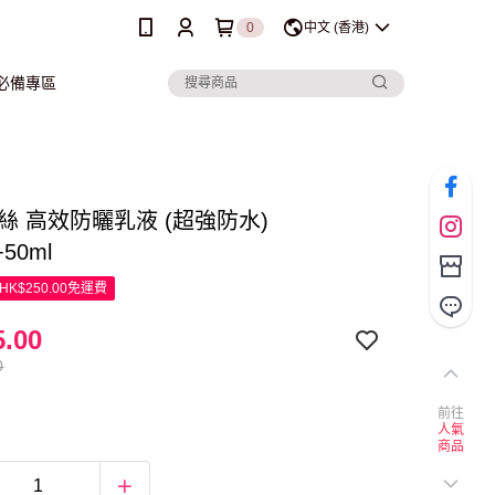
0
中文 (香港)
行必備專區
高絲 高效防曬乳液 (超強防水)
+50ml
K$250.00免運費
.00
0
前往
人氣
商品