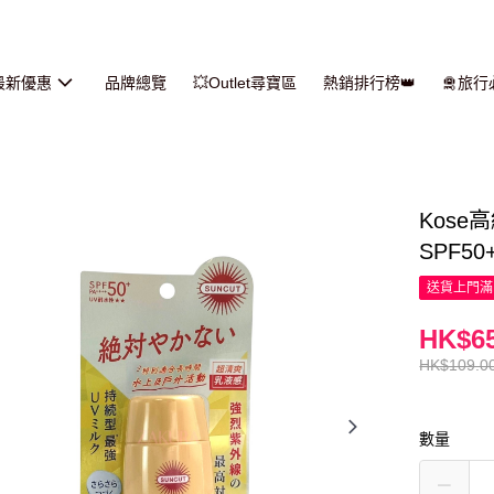
最新優惠
品牌總覽
💥Outlet尋寶區
熱銷排行榜👑
🛅旅
Kose
SPF50
送貨上門滿H
HK$65
HK$109.0
數量