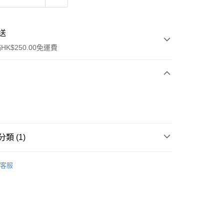
送
K$250.00免運費
類 (1)
ay
防曬護理
防曬乳/霜
客服
流，訂單確認發貨後2-4個工作天送達
運費表
50.00 或以上免運費