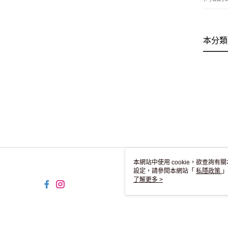
本分類
本網站中使用 cookie，欲查詢有關
設定，請參閱本網站「
私隱政策
」
用 cookie。
了解更多 >