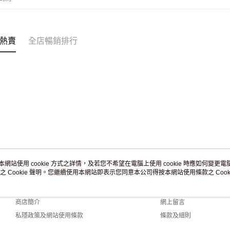
付款後門市
訂單作廢
免運費
熱賣
全店暢銷排行
本網站使用 cookie 方式之詳情，及若您不希望在電腦上使用 cookie 時應如何變更電腦的
之 Cookie 聲明。您繼續使用本網站即表示您同意本公司得按本網站使用條款之 Cooki
關於我們
客戶服務
品牌故事
購物說明
商店簡介
網上留言
私隱政策及網站使用條款
條款及細則
聯絡我們