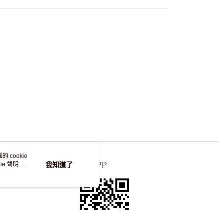
自取，訂單確認後2-4個工作天到店，7天內取。逾期後
，並不會安排重寄
 cookie
e 聲明使
我知道了
官方APP