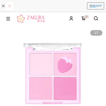
開啟APP
0
1
/
7