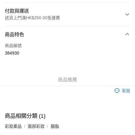
付款與運送
送貨上門滿HK$250.00免運費
付款方式
商品特色
信用卡
商品編號
Apple Pay
384930
AlipayHK
WeChat Pay
商品推薦
送貨方式
客服
JD京東物流，訂單確認發貨後2-4個工作天送達
運費表
滿 HK$250.00 或以上免運費
付款後門市自取，訂單確認後2-4個工作天到店，7天內取。逾期後
商品相關分類 (1)
訂單作廢，並不會安排重寄
彩妝產品
面部彩妝
胭脂
免運費