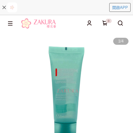
開啟APP
0
1
/
4