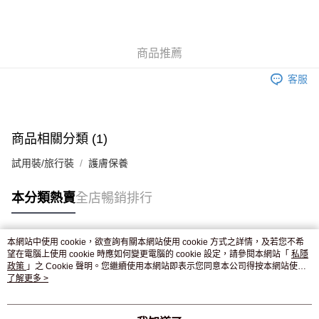
AlipayHK
WeChat Pay
商品推薦
送貨方式
客服
JD京東物流，訂單確認發貨後2-4個工作天送達
運費表
滿 HK$250.00 或以上免運費
付款後門市自取，訂單確認後2-4個工作天到店，7天內取。逾期後
商品相關分類 (1)
訂單作廢，並不會安排重寄
試用裝/旅行裝
護膚保養
免運費
本分類熱賣
全店暢銷排行
本網站中使用 cookie，欲查詢有關本網站使用 cookie 方式之詳情，及若您不希
熱門標籤
望在電腦上使用 cookie 時應如何變更電腦的 cookie 設定，請參閱本網站「
私隱
政策
」之 Cookie 聲明。您繼續使用本網站即表示您同意本公司得按本網站使用
條款之 Cookie 聲明使用 cookie。
了解更多 >
熱銷排行
最新商品
人氣推薦