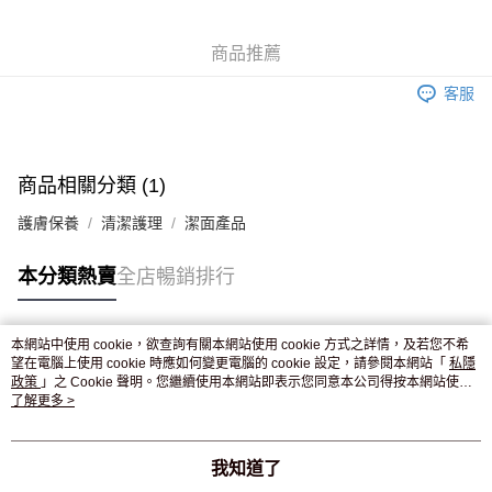
WeChat Pay
商品推薦
送貨方式
客服
JD京東物流，訂單確認發貨後2-4個工作天送達
運費表
滿 HK$250.00 或以上免運費
付款後門市自取，訂單確認後2-4個工作天到店，7天內取。逾期後
商品相關分類 (1)
訂單作廢，並不會安排重寄
護膚保養
清潔護理
潔面產品
免運費
本分類熱賣
全店暢銷排行
本網站中使用 cookie，欲查詢有關本網站使用 cookie 方式之詳情，及若您不希
熱門標籤
望在電腦上使用 cookie 時應如何變更電腦的 cookie 設定，請參閱本網站「
私隱
政策
」之 Cookie 聲明。您繼續使用本網站即表示您同意本公司得按本網站使用
條款之 Cookie 聲明使用 cookie。
了解更多 >
熱銷排行
最新商品
人氣推薦
我知道了