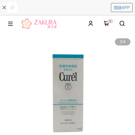
開啟APP
0
1
/
4