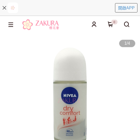
開啟APP
0
1
/
4