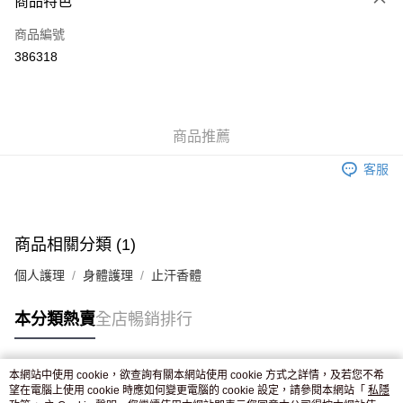
商品特色
信用卡
商品編號
Apple Pay
386318
AlipayHK
WeChat Pay
商品推薦
送貨方式
客服
JD京東物流，訂單確認發貨後2-4個工作天送達
運費表
滿 HK$250.00 或以上免運費
付款後門市自取，訂單確認後2-4個工作天到店，7天內取。逾期後
商品相關分類 (1)
訂單作廢，並不會安排重寄
個人護理
身體護理
止汗香體
免運費
本分類熱賣
全店暢銷排行
本網站中使用 cookie，欲查詢有關本網站使用 cookie 方式之詳情，及若您不希
熱門標籤
望在電腦上使用 cookie 時應如何變更電腦的 cookie 設定，請參閱本網站「
私隱