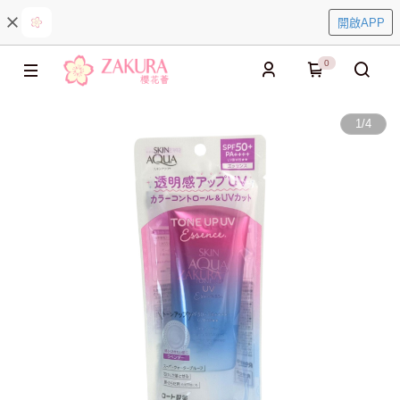
開啟APP
0
1
/
4