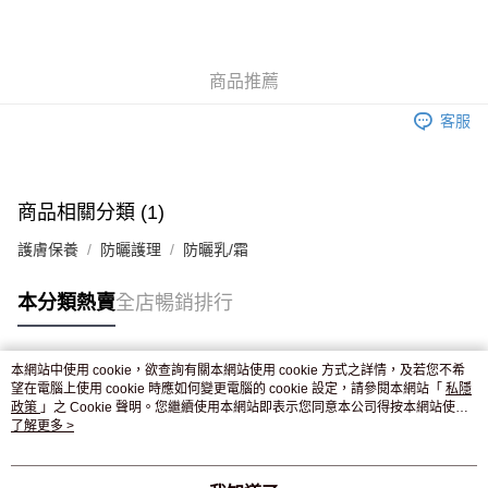
AlipayHK
WeChat Pay
商品推薦
送貨方式
客服
JD京東物流，訂單確認發貨後2-4個工作天送達
運費表
滿 HK$250.00 或以上免運費
付款後門市自取，訂單確認後2-4個工作天到店，7天內取。逾期後
商品相關分類 (1)
訂單作廢，並不會安排重寄
護膚保養
防曬護理
防曬乳/霜
免運費
本分類熱賣
全店暢銷排行
本網站中使用 cookie，欲查詢有關本網站使用 cookie 方式之詳情，及若您不希
熱門標籤
望在電腦上使用 cookie 時應如何變更電腦的 cookie 設定，請參閱本網站「
私隱
政策
」之 Cookie 聲明。您繼續使用本網站即表示您同意本公司得按本網站使用
條款之 Cookie 聲明使用 cookie。
了解更多 >
熱銷排行
最新商品
人氣推薦