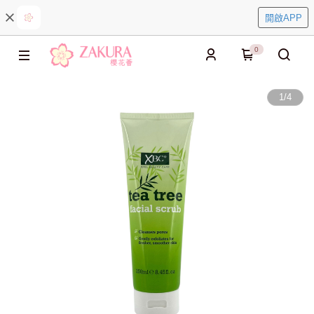
開啟APP
0
1
/
4