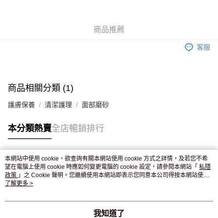
WeChat Pay
商品推薦
送貨方式
客服
JD京東物流，訂單確認發貨後2-4個工作天送達
運費表
滿 HK$250.00 或以上免運費
付款後門市自取，訂單確認後2-4個工作天到店，7天內取。逾期後
商品相關分類 (1)
訂單作廢，並不會安排重寄
護膚保養
清潔護理
面部磨砂
免運費
本分類熱賣
全店暢銷排行
本網站中使用 cookie，欲查詢有關本網站使用 cookie 方式之詳情，及若您不希
熱門標籤
望在電腦上使用 cookie 時應如何變更電腦的 cookie 設定，請參閱本網站「
私隱
政策
」之 Cookie 聲明。您繼續使用本網站即表示您同意本公司得按本網站使用
條款之 Cookie 聲明使用 cookie。
了解更多 >
熱銷排行
最新商品
人氣推薦
我知道了