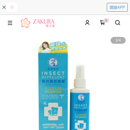
開啟APP
0
1
/
4