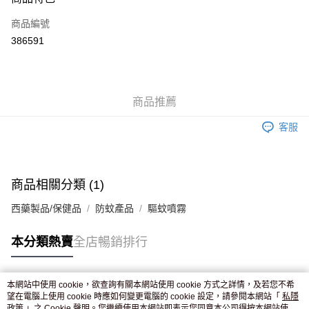
信用卡
商品編號
Apple Pay
386591
AlipayHK
WeChat Pay
商品推薦
送貨方式
客服
JD京東物流，訂單確認發貨後2-4個工作天送達
運費表
滿 HK$250.00 或以上免運費
付款後門市自取，訂單確認後2-4個工作天到店，7天內取。逾期後
商品相關分類 (1)
訂單作廢，並不會安排重寄
西藥製品/保健品
防蚊產品
驅蚊噴霧
免運費
本分類熱賣
全店暢銷排行
本網站中使用 cookie，欲查詢有關本網站使用 cookie 方式之詳情，及若您不希
熱門標籤
望在電腦上使用 cookie 時應如何變更電腦的 cookie 設定，請參閱本網站「
私隱
政策
」之 Cookie 聲明。您繼續使用本網站即表示您同意本公司得按本網站使用