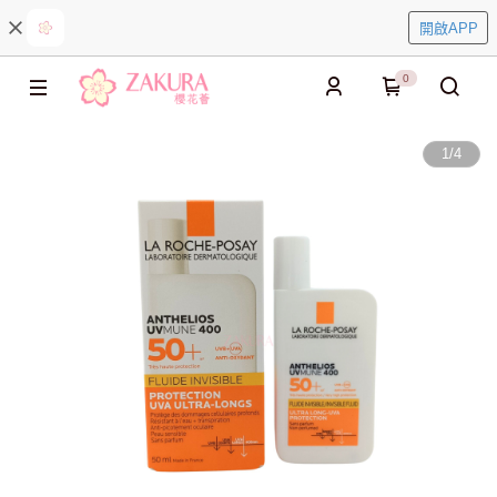
開啟APP
0
1
/
4