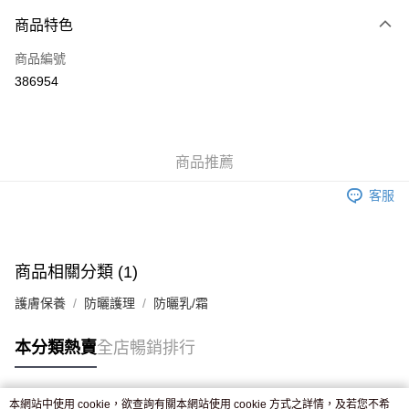
付款方式
商品特色
信用卡
商品編號
Apple Pay
386954
AlipayHK
WeChat Pay
商品推薦
送貨方式
客服
JD京東物流，訂單確認發貨後2-4個工作天送達
運費表
滿 HK$250.00 或以上免運費
付款後門市自取，訂單確認後2-4個工作天到店，7天內取。逾期後
商品相關分類 (1)
訂單作廢，並不會安排重寄
護膚保養
防曬護理
防曬乳/霜
免運費
本分類熱賣
全店暢銷排行
本網站中使用 cookie，欲查詢有關本網站使用 cookie 方式之詳情，及若您不希