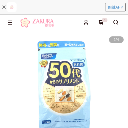
開啟APP
0
1
/
4