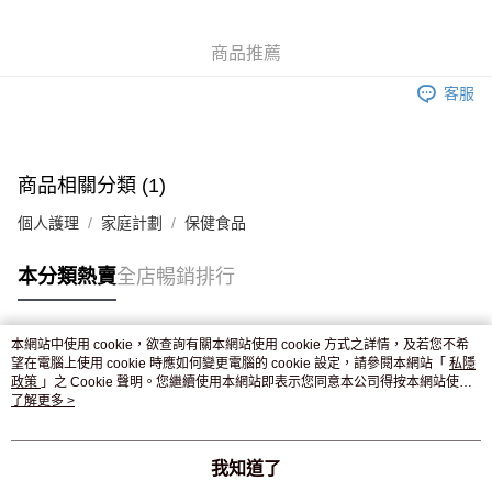
WeChat Pay
商品推薦
送貨方式
客服
JD京東物流，訂單確認發貨後2-4個工作天送達
運費表
滿 HK$250.00 或以上免運費
付款後門市自取，訂單確認後2-4個工作天到店，7天內取。逾期後
商品相關分類 (1)
訂單作廢，並不會安排重寄
個人護理
家庭計劃
保健食品
免運費
本分類熱賣
全店暢銷排行
本網站中使用 cookie，欲查詢有關本網站使用 cookie 方式之詳情，及若您不希
熱門標籤
望在電腦上使用 cookie 時應如何變更電腦的 cookie 設定，請參閱本網站「
私隱
政策
」之 Cookie 聲明。您繼續使用本網站即表示您同意本公司得按本網站使用
條款之 Cookie 聲明使用 cookie。
了解更多 >
熱銷排行
最新商品
人氣推薦
我知道了