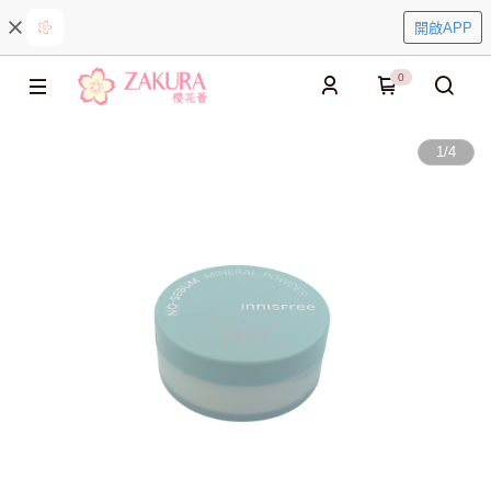
開啟APP
0
1
/
4