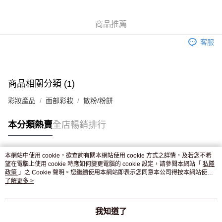
WeChat Pay
商品推薦
送貨方式
客服
JD京東物流，訂單確認發貨後2-4個工作天送達
運費表
滿 HK$250.00 或以上免運費
付款後門市自取，訂單確認後2-4個工作天到店，7天內取。逾期後
商品相關分類 (1)
訂單作廢，並不會安排重寄
彩妝產品
面部彩妝
散粉/粉餅
免運費
本分類熱賣
全店暢銷排行
本網站中使用 cookie，欲查詢有關本網站使用 cookie 方式之詳情，及若您不希
熱門標籤
望在電腦上使用 cookie 時應如何變更電腦的 cookie 設定，請參閱本網站「
私隱
政策
」之 Cookie 聲明。您繼續使用本網站即表示您同意本公司得按本網站使用
條款之 Cookie 聲明使用 cookie。
了解更多 >
熱銷排行
最新商品
人氣推薦
我知道了