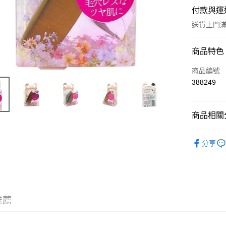
付款與運
送貨上門滿H
付款方式
商品特色
信用卡
商品編號
388249
Apple Pay
AlipayHK
商品相關分
WeChat P
工具及配
分享
送貨方式
JD京東物
滿 HK$2
推薦
付款後門市
訂單作廢