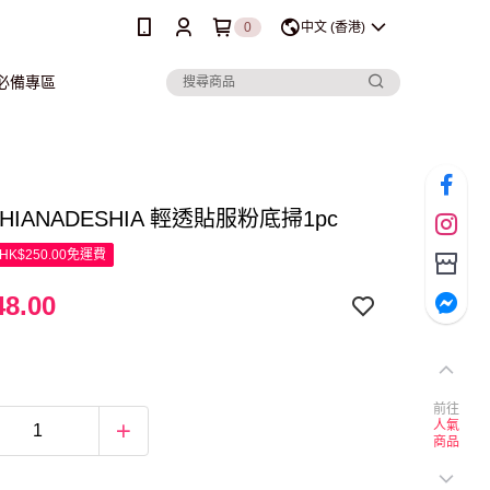
0
中文 (香港)
行必備專區
SHIANADESHIA 輕透貼服粉底掃1pc
K$250.00免運費
8.00
前往
人氣
商品