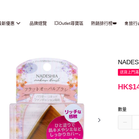
最新優惠
品牌總覽
💥Outlet尋寶區
熱銷排行榜👑
🛅旅
NADE
送貨上門滿H
HK$14
數量