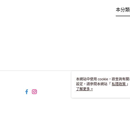
本分類
本網站中使用 cookie，欲查詢有關
設定，請參閱本網站「
私隱政策
」
用 cookie。
了解更多 >