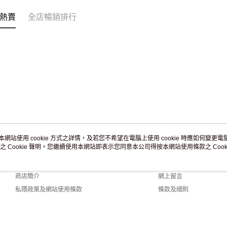
免運費
熱賣
全店暢銷排行
本網站使用 cookie 方式之詳情，及若您不希望在電腦上使用 cookie 時應如何變更電腦的
之 Cookie 聲明。您繼續使用本網站即表示您同意本公司得按本網站使用條款之 Cooki
關於我們
客戶服務
品牌故事
購物說明
商店簡介
網上留言
私隱政策及網站使用條款
條款及細則
聯絡我們