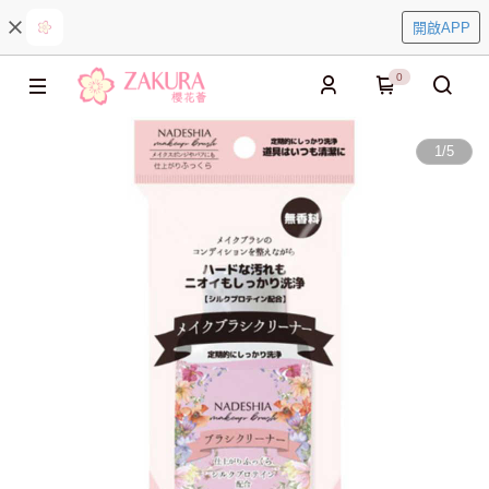
開啟APP
0
1
/
5