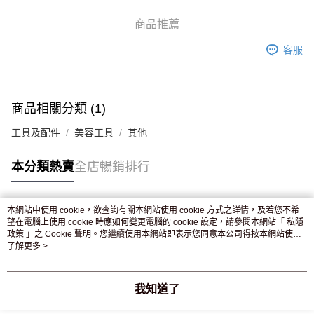
WeChat Pay
商品推薦
送貨方式
客服
JD京東物流，訂單確認發貨後2-4個工作天送達
運費表
滿 HK$250.00 或以上免運費
付款後門市自取，訂單確認後2-4個工作天到店，7天內取。逾期後
商品相關分類 (1)
訂單作廢，並不會安排重寄
工具及配件
美容工具
其他
免運費
本分類熱賣
全店暢銷排行
本網站中使用 cookie，欲查詢有關本網站使用 cookie 方式之詳情，及若您不希
熱門標籤
望在電腦上使用 cookie 時應如何變更電腦的 cookie 設定，請參閱本網站「
私隱
政策
」之 Cookie 聲明。您繼續使用本網站即表示您同意本公司得按本網站使用
條款之 Cookie 聲明使用 cookie。
了解更多 >
熱銷排行
最新商品
人氣推薦
我知道了