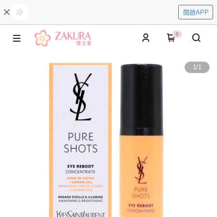
開啟APP
0
1
/
1