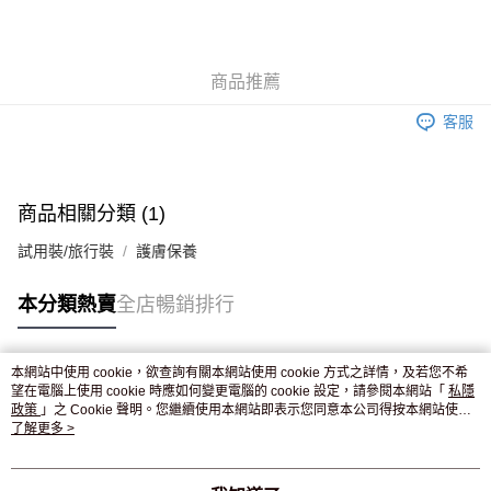
AlipayHK
WeChat Pay
商品推薦
送貨方式
客服
JD京東物流，訂單確認發貨後2-4個工作天送達
運費表
滿 HK$250.00 或以上免運費
付款後門市自取，訂單確認後2-4個工作天到店，7天內取。逾期後
商品相關分類 (1)
訂單作廢，並不會安排重寄
試用裝/旅行裝
護膚保養
免運費
本分類熱賣
全店暢銷排行
本網站中使用 cookie，欲查詢有關本網站使用 cookie 方式之詳情，及若您不希
熱門標籤
望在電腦上使用 cookie 時應如何變更電腦的 cookie 設定，請參閱本網站「
私隱
政策
」之 Cookie 聲明。您繼續使用本網站即表示您同意本公司得按本網站使用
條款之 Cookie 聲明使用 cookie。
了解更多 >
熱銷排行
最新商品
人氣推薦