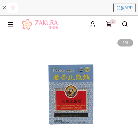
開啟APP
0
1
/
4