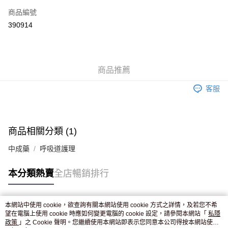
商品編號
Apple Pay
390914
AlipayHK
WeChat Pay
商品推薦
送貨方式
客服
JD京東物流，訂單確認發貨後2-4個工作天送達
運費表
滿 HK$250.00 或以上免運費
付款後門市自取，訂單確認後2-4個工作天到店，7天內取。逾期後
商品相關分類 (1)
訂單作廢，並不會安排重寄
中成藥
呼吸道護理
免運費
本分類熱賣
全店暢銷排行
本網站中使用 cookie，欲查詢有關本網站使用 cookie 方式之詳情，及若您不希
熱門標籤
望在電腦上使用 cookie 時應如何變更電腦的 cookie 設定，請參閱本網站「
私隱
政策
」之 Cookie 聲明。您繼續使用本網站即表示您同意本公司得按本網站使用