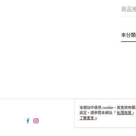
商品
本分類
本網站中使用 cookie，欲查詢有關
設定，請參閱本網站「
私隱政策
」
用 cookie。
了解更多 >