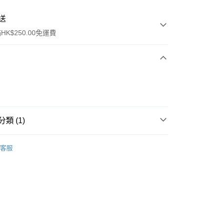
送
K$250.00免運費
類 (1)
ay
爽膚/噴霧
客服
流，訂單確認發貨後2-4個工作天送達
運費表
50.00 或以上免運費
自取，訂單確認後2-4個工作天到店，7天內取。逾期後