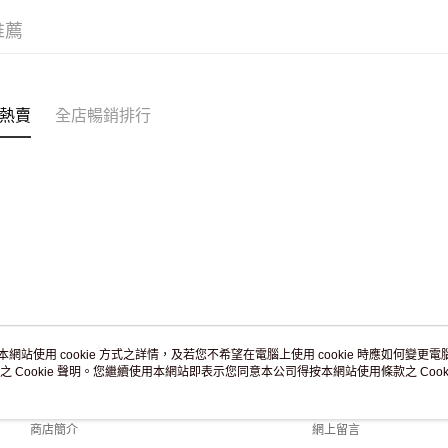
訂單作廢
推薦
免運費
熱賣
全店暢銷排行
本網站使用 cookie 方式之詳情，及若您不希望在電腦上使用 cookie 時應如何變更電腦的
之 Cookie 聲明。您繼續使用本網站即表示您同意本公司得按本網站使用條款之 Cooki
關於我們
客戶服務
品牌故事
購物說明
商店簡介
網上留言