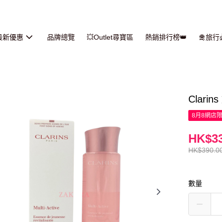
最新優惠
品牌總覽
💥Outlet尋寶區
熱銷排行榜👑
🛅旅
Clar
8月8網店
HK$33
HK$390.0
數量