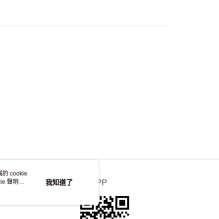
，並不會安排重寄
 cookie
e 聲明使
我知道了
官方APP