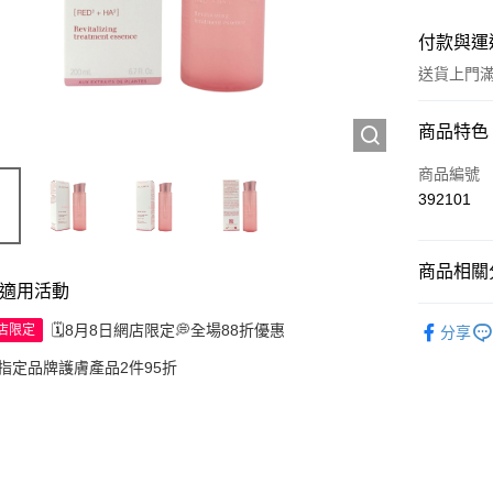
付款與運
送貨上門滿H
付款方式
商品特色
信用卡
商品編號
392101
Apple Pay
AlipayHK
商品相關分
適用活動
WeChat P
護膚保養
🗓️8月8日網店限定💭全場88折優惠
網店限定
分享
送貨方式
指定品牌護膚產品2件95折
JD京東物
滿 HK$2
付款後門市