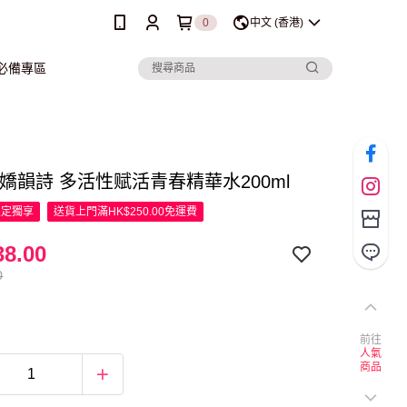
0
中文 (香港)
行必備專區
ins 嬌韻詩 多活性赋活青春精華水200ml
限定
獨享
送貨上門滿HK$250.00免運費
8.00
0
前往
人氣
商品