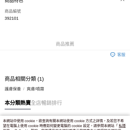
商品特色
信用卡
商品編號
Apple Pay
392101
AlipayHK
WeChat Pay
商品推薦
送貨方式
客服
JD京東物流，訂單確認發貨後2-4個工作天送達
運費表
滿 HK$250.00 或以上免運費
付款後門市自取，訂單確認後2-4個工作天到店，7天內取。逾期後
商品相關分類 (1)
訂單作廢，並不會安排重寄
護膚保養
爽膚/噴霧
免運費
本分類熱賣
全店暢銷排行
本網站中使用 cookie，欲查詢有關本網站使用 cookie 方式之詳情，及若您不希
熱門標籤
望在電腦上使用 cookie 時應如何變更電腦的 cookie 設定，請參閱本網站「
私隱