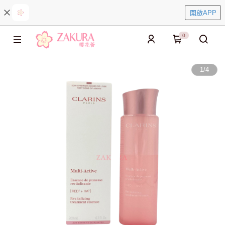
開啟APP
0
1
/
4