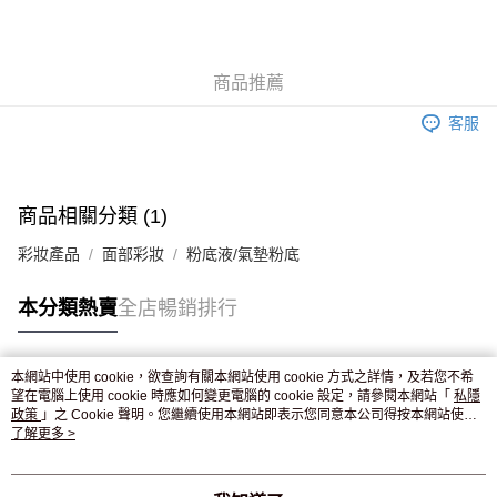
AlipayHK
WeChat Pay
商品推薦
送貨方式
客服
JD京東物流，訂單確認發貨後2-4個工作天送達
運費表
滿 HK$250.00 或以上免運費
付款後門市自取，訂單確認後2-4個工作天到店，7天內取。逾期後
商品相關分類 (1)
訂單作廢，並不會安排重寄
彩妝產品
面部彩妝
粉底液/氣墊粉底
免運費
本分類熱賣
全店暢銷排行
本網站中使用 cookie，欲查詢有關本網站使用 cookie 方式之詳情，及若您不希
熱門標籤
望在電腦上使用 cookie 時應如何變更電腦的 cookie 設定，請參閱本網站「
私隱
政策
」之 Cookie 聲明。您繼續使用本網站即表示您同意本公司得按本網站使用
條款之 Cookie 聲明使用 cookie。
了解更多 >
熱銷排行
最新商品
人氣推薦