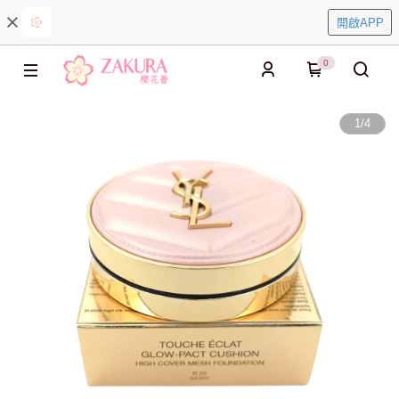
開啟APP
0
1
/
4