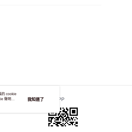
自取，訂單確認後2-4個工作天到店，7天內取。逾期後
，並不會安排重寄
 cookie
e 聲明使
我知道了
官方APP