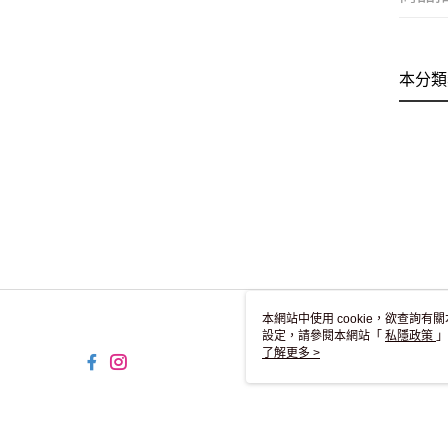
本分類
本網站中使用 cookie，欲查詢有關
設定，請參閱本網站「
私隱政策
」
用 cookie。
了解更多 >