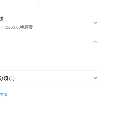
送
K$250.00免運費
類 (1)
ay
面部彩妝
粉底液/氣墊粉底
客服
流，訂單確認發貨後2-4個工作天送達
運費表
50.00 或以上免運費