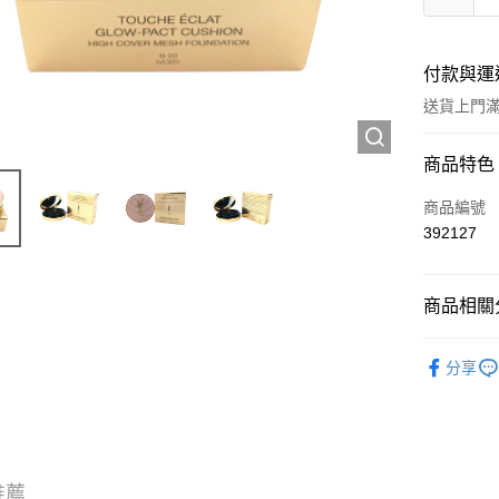
付款與運
送貨上門滿H
付款方式
商品特色
信用卡
商品編號
392127
Apple Pay
AlipayHK
商品相關分
WeChat P
彩妝產品
分享
送貨方式
JD京東物
滿 HK$2
推薦