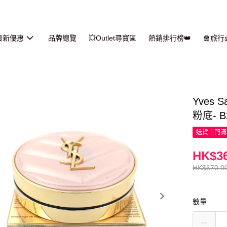
最新優惠
品牌總覽
💥Outlet尋寶區
熱銷排行榜👑
🛅旅
Yves 
粉底- B2
送貨上門滿H
HK$36
HK$670.0
數量