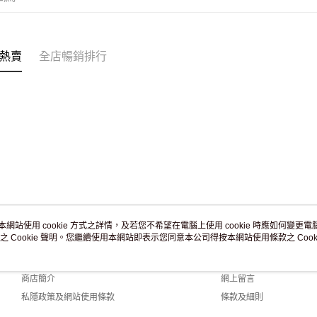
付款後門市
訂單作廢
免運費
熱賣
全店暢銷排行
本網站使用 cookie 方式之詳情，及若您不希望在電腦上使用 cookie 時應如何變更電腦的
之 Cookie 聲明。您繼續使用本網站即表示您同意本公司得按本網站使用條款之 Cooki
關於我們
客戶服務
品牌故事
購物說明
商店簡介
網上留言
私隱政策及網站使用條款
條款及細則
聯絡我們