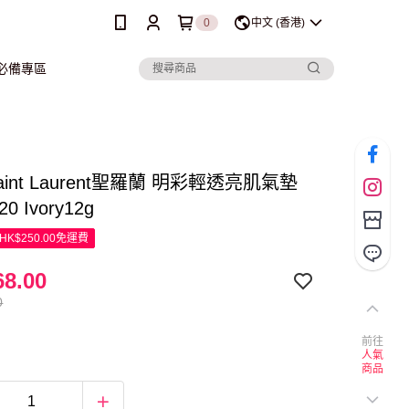
0
中文 (香港)
行必備專區
Saint Laurent聖羅蘭 明彩輕透亮肌氣墊
0 Ivory12g
K$250.00免運費
8.00
0
前往
人氣
商品