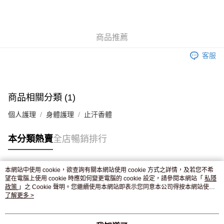
AlipayHK
WeChat Pay
商品推薦
送貨方式
客服
JD京東物流，訂單確認發貨後2-4個工作天送達
運費表
滿 HK$250.00 或以上免運費
付款後門市自取，訂單確認後2-4個工作天到店，7天內取。逾期後
商品相關分類 (1)
訂單作廢，並不會安排重寄
個人護理
身體護理
止汗香體
免運費
本分類熱賣
全店暢銷排行
本網站中使用 cookie，欲查詢有關本網站使用 cookie 方式之詳情，及若您不希
熱門標籤
望在電腦上使用 cookie 時應如何變更電腦的 cookie 設定，請參閱本網站「
私隱
政策
」之 Cookie 聲明。您繼續使用本網站即表示您同意本公司得按本網站使用
條款之 Cookie 聲明使用 cookie。
了解更多 >
熱銷排行
最新商品
人氣推薦