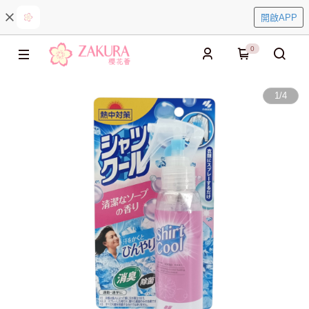
開啟APP
0
1
/
4