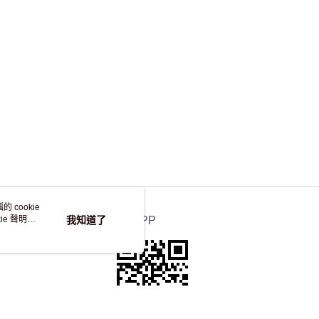
，並不會安排重寄
 cookie
e 聲明使
我知道了
官方APP