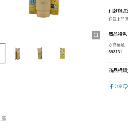
付款與運
送貨上門滿H
付款方式
商品特色
信用卡
商品編號
393131
Apple Pay
AlipayHK
商品相關分
WeChat P
護膚保養
分享
送貨方式
JD京東物
滿 HK$2
推薦
付款後門市