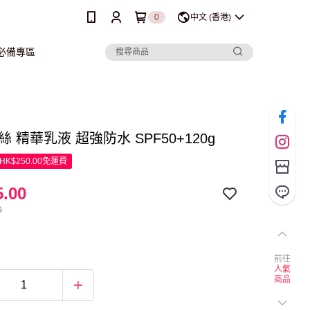
0
中文 (香港)
行必備專區
高絲 精華乳液 超強防水 SPF50+120g
K$250.00免運費
.00
0
前往
人氣
商品