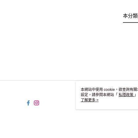
本分類
本網站中使用 cookie，欲查詢有關
設定，請參閱本網站「
私隱政策
」
用 cookie。
了解更多 >