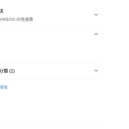
送
K$250.00免運費
類 (1)
ay
防曬護理
防曬乳/霜
客服
流，訂單確認發貨後2-4個工作天送達
運費表
50.00 或以上免運費
自取，訂單確認後2-4個工作天到店，7天內取。逾期後