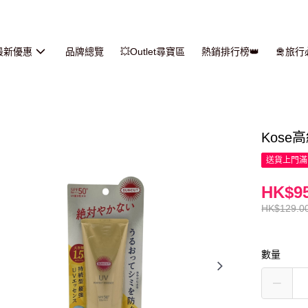
最新優惠
品牌總覽
💥Outlet尋寶區
熱銷排行榜👑
🛅旅
Kose
送貨上門滿H
HK$95
HK$129.0
數量