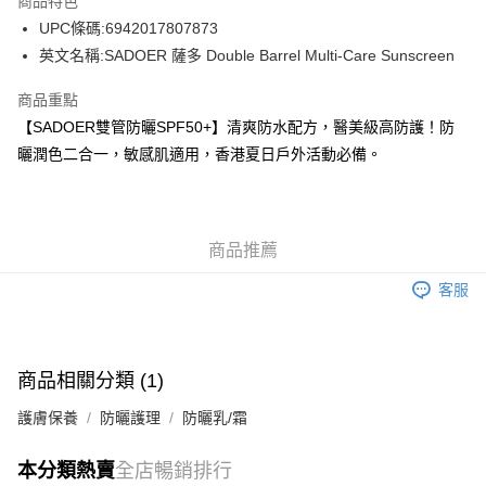
商品特色
WeChat Pay
UPC條碼:6942017807873
英文名稱:SADOER 薩多 Double Barrel Multi-Care Sunscreen
送貨方式
商品重點
JD京東物流，訂單確認發貨後2-4個工作天送達
運費表
【SADOER雙管防曬SPF50+】清爽防水配方，醫美級高防護！防
滿 HK$250.00 或以上免運費
曬潤色二合一，敏感肌適用，香港夏日戶外活動必備。
付款後門市自取，訂單確認後2-4個工作天到店，7天內取。逾期後
訂單作廢，並不會安排重寄
免運費
商品推薦
客服
商品相關分類 (1)
護膚保養
防曬護理
防曬乳/霜
本分類熱賣
全店暢銷排行