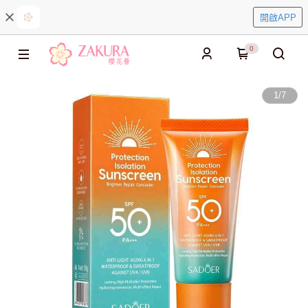
開啟APP
0
1
/
7