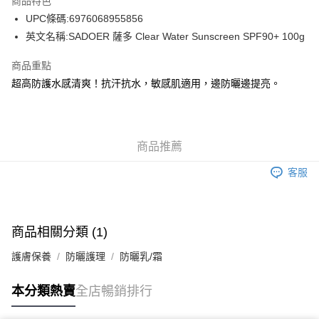
商品特色
WeChat Pay
UPC條碼:6976068955856
英文名稱:SADOER 薩多 Clear Water Sunscreen SPF90+ 100g
送貨方式
商品重點
JD京東物流，訂單確認發貨後2-4個工作天送達
運費表
超高防護水感清爽！抗汗抗水，敏感肌適用，邊防曬邊提亮。
滿 HK$250.00 或以上免運費
付款後門市自取，訂單確認後2-4個工作天到店，7天內取。逾期後
訂單作廢，並不會安排重寄
商品推薦
免運費
客服
商品相關分類 (1)
護膚保養
防曬護理
防曬乳/霜
本分類熱賣
全店暢銷排行