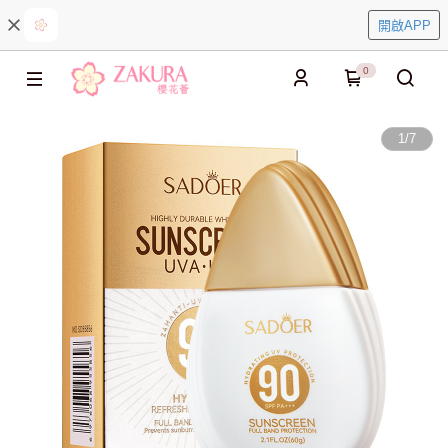
開啟APP
0
1
/
7