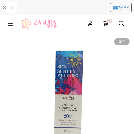
開啟APP
0
1
/
4