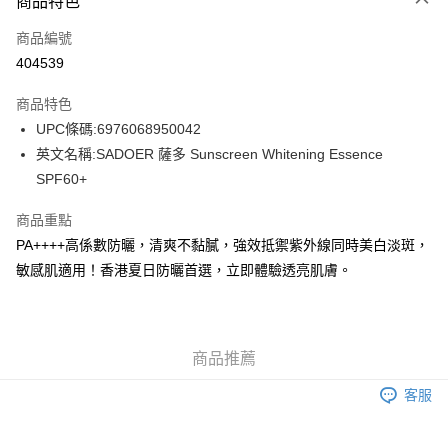
商品特色
信用卡
商品編號
Apple Pay
404539
AlipayHK
商品特色
WeChat Pay
UPC條碼:6976068950042
英文名稱:SADOER 薩多 Sunscreen Whitening Essence
送貨方式
SPF60+
JD京東物流，訂單確認發貨後2-4個工作天送達
運費表
商品重點
滿 HK$250.00 或以上免運費
PA++++高係數防曬，清爽不黏膩，強效抵禦紫外線同時美白淡斑，
付款後門市自取，訂單確認後2-4個工作天到店，7天內取。逾期後
敏感肌適用！香港夏日防曬首選，立即體驗透亮肌膚。
訂單作廢，並不會安排重寄
免運費
商品推薦
客服