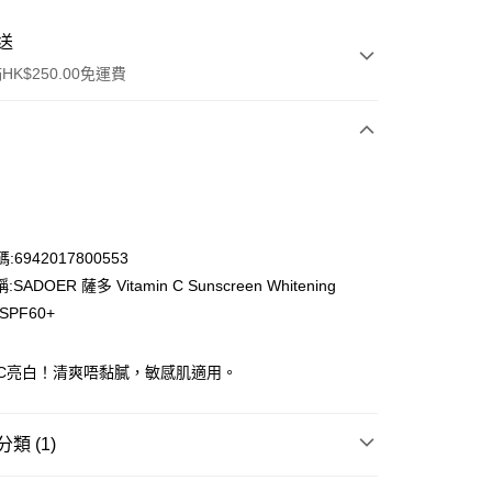
送
K$250.00免運費
:6942017800553
SADOER 薩多 Vitamin C Sunscreen Whitening
ay
 SPF60+
維C亮白！清爽唔黏膩，敏感肌適用。
流，訂單確認發貨後2-4個工作天送達
運費表
50.00 或以上免運費
類 (1)
自取，訂單確認後2-4個工作天到店，7天內取。逾期後
防曬護理
防曬乳/霜