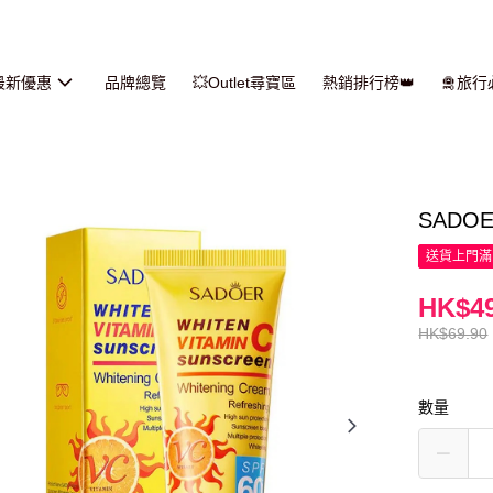
最新優惠
品牌總覽
💥Outlet尋寶區
熱銷排行榜👑
🛅旅
SADO
送貨上門滿H
HK$49
HK$69.90
數量