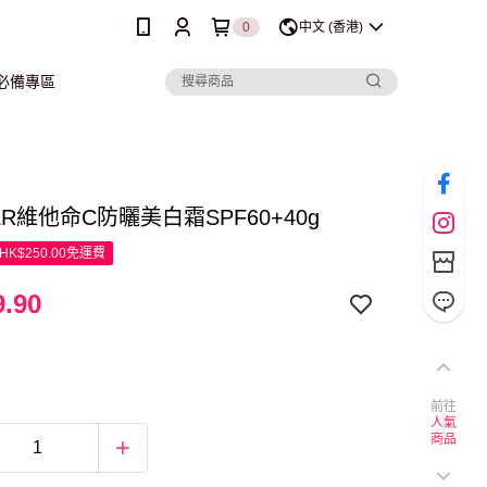
0
中文 (香港)
行必備專區
ER維他命C防曬美白霜SPF60+40g
K$250.00免運費
.90
前往
人氣
商品