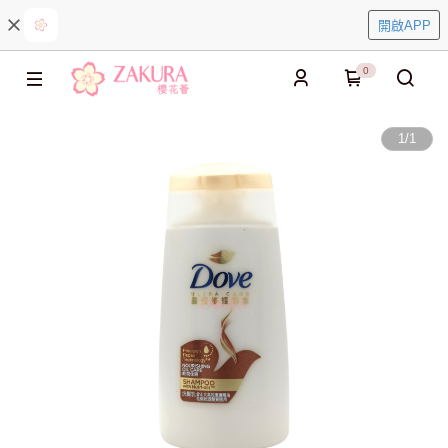
開啟APP
0
1
/
1