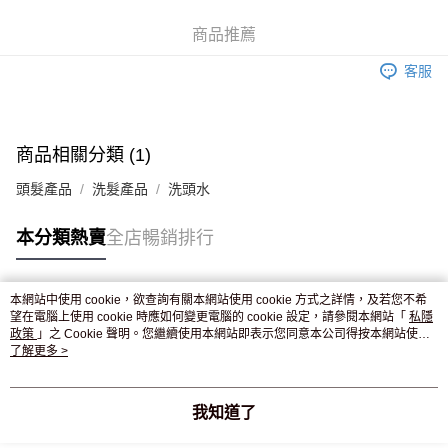
WeChat Pay
商品推薦
送貨方式
客服
JD京東物流，訂單確認發貨後2-4個工作天送達
運費表
滿 HK$250.00 或以上免運費
付款後門市自取，訂單確認後2-4個工作天到店，7天內取。逾期後
商品相關分類 (1)
訂單作廢，並不會安排重寄
頭髮產品
洗髮產品
洗頭水
免運費
本分類熱賣
全店暢銷排行
本網站中使用 cookie，欲查詢有關本網站使用 cookie 方式之詳情，及若您不希
熱門標籤
望在電腦上使用 cookie 時應如何變更電腦的 cookie 設定，請參閱本網站「
私隱
政策
」之 Cookie 聲明。您繼續使用本網站即表示您同意本公司得按本網站使用
條款之 Cookie 聲明使用 cookie。
了解更多 >
熱銷排行
最新商品
人氣推薦
我知道了