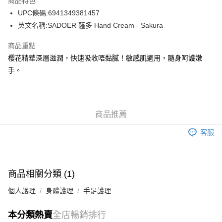
商品特色
WeChat Pay
UPC條碼:6941349381457
英文名稱:SADOER 薩多 Hand Cream - Sakura
送貨方式
商品重點
JD京東物流，訂單確認發貨後2-4個工作天送達
運費表
櫻花精華深層滋潤，快速吸收唔黏膩！敏感肌適用，隨身呵護嫩
滿 HK$250.00 或以上免運費
手。
付款後門市自取，訂單確認後2-4個工作天到店，7天內取。逾期後
訂單作廢，並不會安排重寄
免運費
商品推薦
客服
商品相關分類 (1)
個人護理
身體護理
手足護理
本分類熱賣
全店暢銷排行