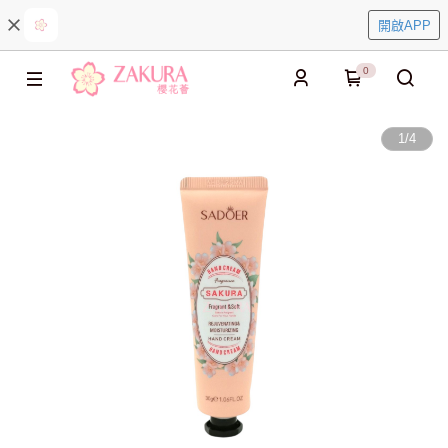
開啟APP
0
1
/
4