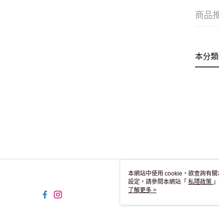
商品
本分類
本網站中使用 cookie，欲查詢有關
設定，請參閱本網站「
私隱政策
」
用 cookie。
了解更多 >