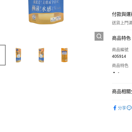
付款與運
送貨上門滿H
付款方式
商品特色
信用卡
商品編號
405914
Apple Pay
商品特色
AlipayHK
-
WeChat P
商品相關分
送貨方式
護膚保養
分享
JD京東物
滿 HK$2
付款後門市