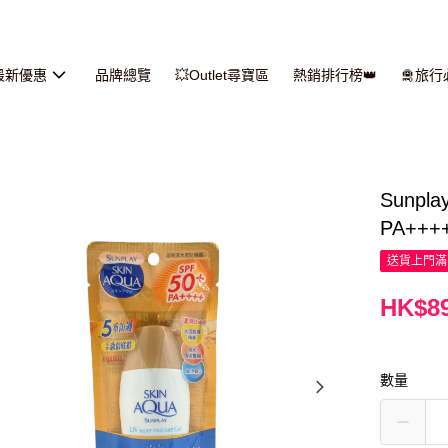
最新優惠
品牌總覽
💥Outlet尋寶區
熱銷排行榜👑
🛅旅
Sunpl
PA++++
送貨上門滿H
HK$89
數量