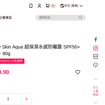
0
中文 (香港)
行必備專區
ay Skin Aqua 超保濕水感防曬露 SPF50+
 80g
K$250.00免運費
.90
前往
人氣
商品