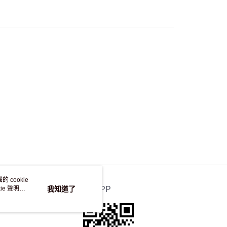
，並不會安排重寄
 cookie
e 聲明使
我知道了
官方APP