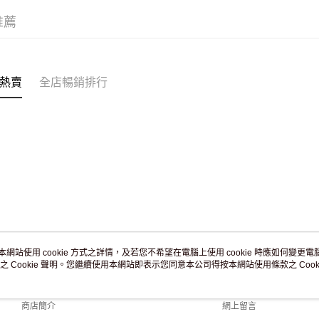
訂單作廢
推薦
免運費
熱賣
全店暢銷排行
本網站使用 cookie 方式之詳情，及若您不希望在電腦上使用 cookie 時應如何變更電腦的
之 Cookie 聲明。您繼續使用本網站即表示您同意本公司得按本網站使用條款之 Cooki
關於我們
客戶服務
品牌故事
購物說明
商店簡介
網上留言