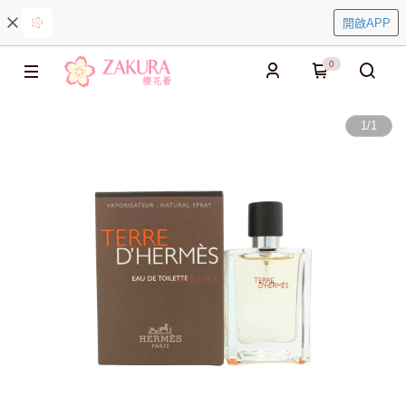
開啟APP
0
1
/
1