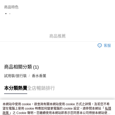
AlipayHK
商品特色
WeChat Pay
-
送貨方式
JD京東物流，訂單確認發貨後2-4個工作天送達
運費表
商品推薦
滿 HK$250.00 或以上免運費
客服
付款後門市自取，訂單確認後2-4個工作天到店，7天內取。逾期後
訂單作廢，並不會安排重寄
免運費
商品相關分類 (1)
試用裝/旅行裝
香水香薰
本分類熱賣
全店暢銷排行
本網站中使用 cookie，欲查詢有關本網站使用 cookie 方式之詳情，及若您不希
熱門標籤
望在電腦上使用 cookie 時應如何變更電腦的 cookie 設定，請參閱本網站「
私隱
政策
」之 Cookie 聲明。您繼續使用本網站即表示您同意本公司得按本網站使用