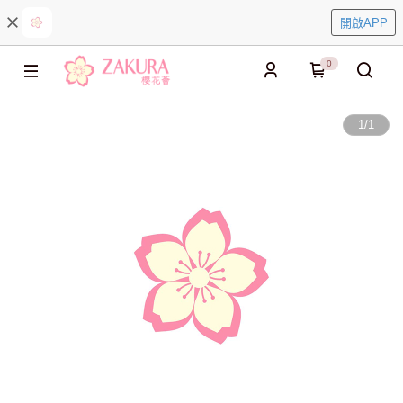
開啟APP
0
1
/
1