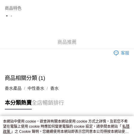
AlipayHK
商品特色
WeChat Pay
-
送貨方式
JD京東物流，訂單確認發貨後2-4個工作天送達
運費表
商品推薦
滿 HK$250.00 或以上免運費
客服
付款後門市自取，訂單確認後2-4個工作天到店，7天內取。逾期後
訂單作廢，並不會安排重寄
免運費
商品相關分類 (1)
香水產品
中性香水
香水
本分類熱賣
全店暢銷排行
本網站中使用 cookie，欲查詢有關本網站使用 cookie 方式之詳情，及若您不希
熱門標籤
望在電腦上使用 cookie 時應如何變更電腦的 cookie 設定，請參閱本網站「
私隱
政策
」之 Cookie 聲明。您繼續使用本網站即表示您同意本公司得按本網站使用