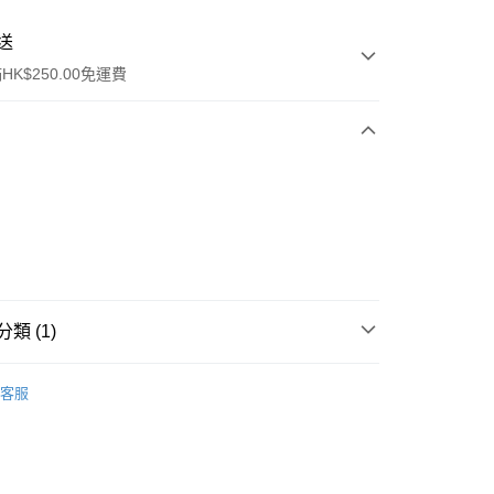
送
K$250.00免運費
ay
類 (1)
女士香水
香水
客服
流，訂單確認發貨後2-4個工作天送達
運費表
50.00 或以上免運費
自取，訂單確認後2-4個工作天到店，7天內取。逾期後