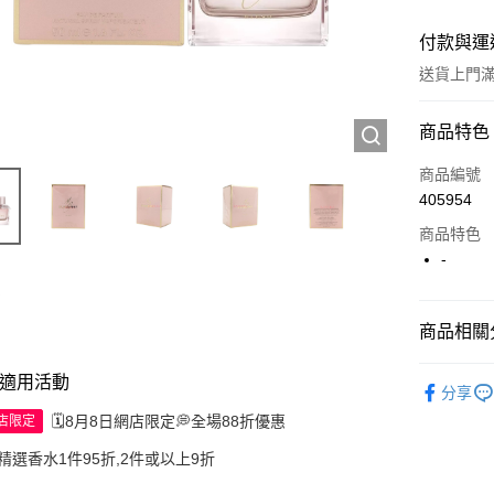
付款與運
送貨上門滿H
付款方式
商品特色
信用卡
商品編號
405954
Apple Pay
商品特色
AlipayHK
-
WeChat P
商品相關分
送貨方式
香水產品
適用活動
分享
JD京東物
🗓️8月8日網店限定💭全場88折優惠
網店限定
滿 HK$2
精選香水1件95折,2件或以上9折
付款後門市