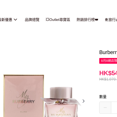
最新優惠
品牌總覽
💥Outlet尋寶區
熱銷排行榜👑
🛅旅
Burber
8月8網店
HK$54
HK$1,070
數量