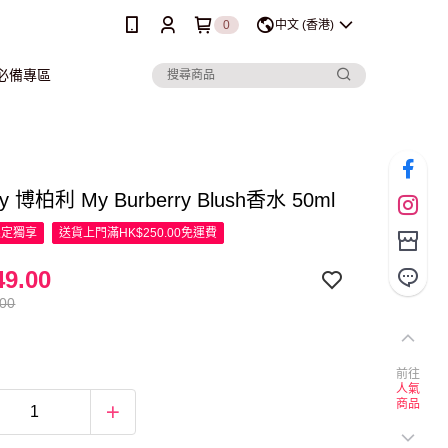
0
中文 (香港)
行必備專區
ry 博柏利 My Burberry Blush香水 50ml
限定
獨享
送貨上門滿HK$250.00免運費
9.00
.00
前往
人氣
商品