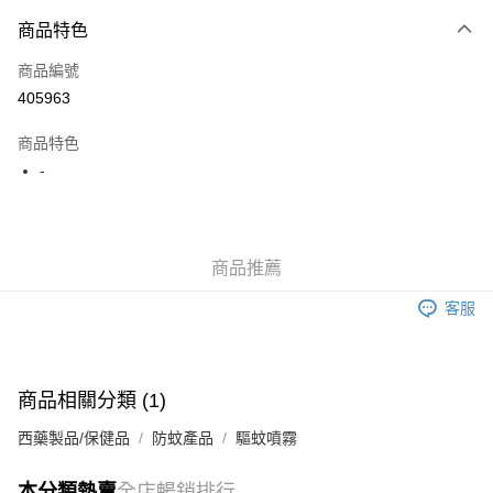
付款方式
商品特色
信用卡
商品編號
Apple Pay
405963
AlipayHK
商品特色
WeChat Pay
-
送貨方式
JD京東物流，訂單確認發貨後2-4個工作天送達
運費表
商品推薦
滿 HK$250.00 或以上免運費
客服
付款後門市自取，訂單確認後2-4個工作天到店，7天內取。逾期後
訂單作廢，並不會安排重寄
免運費
商品相關分類 (1)
西藥製品/保健品
防蚊產品
驅蚊噴霧
本分類熱賣
全店暢銷排行