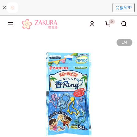
開啟APP
0
1
/
4