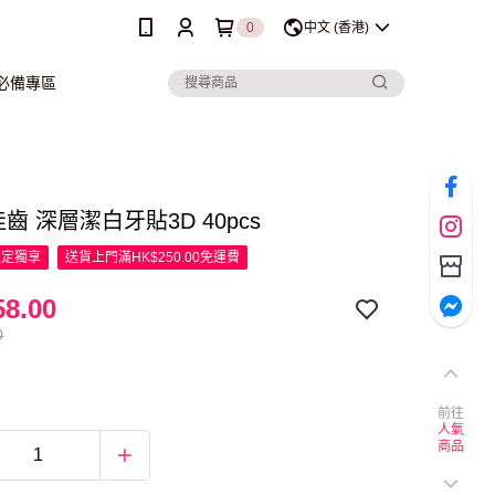
0
中文 (香港)
行必備專區
 佳齒 深層潔白牙貼3D 40pcs
限定
獨享
送貨上門滿HK$250.00免運費
8.00
0
前往
人氣
商品