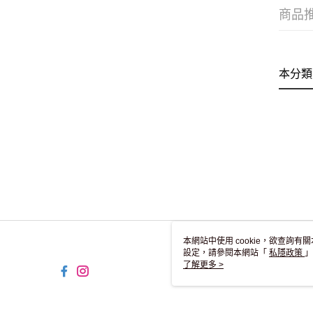
商品
本分類
本網站中使用 cookie，欲查詢有關
設定，請參閱本網站「
私隱政策
」
用 cookie。
了解更多 >