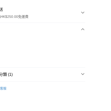
送
K$250.00免運費
ay
類 (1)
口腔護理
牙膏
客服
流，訂單確認發貨後2-4個工作天送達
運費表
50.00 或以上免運費
自取，訂單確認後2-4個工作天到店，7天內取。逾期後