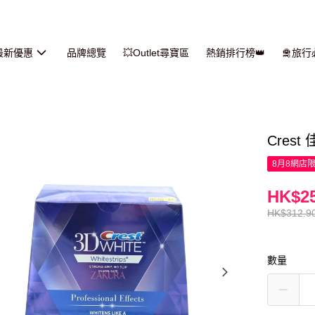
最新優惠
品牌總覽
💥Outlet尋寶區
熱銷排行榜👑
🛅旅
Crest
8月8網店
HK$25
HK$312.9
數量