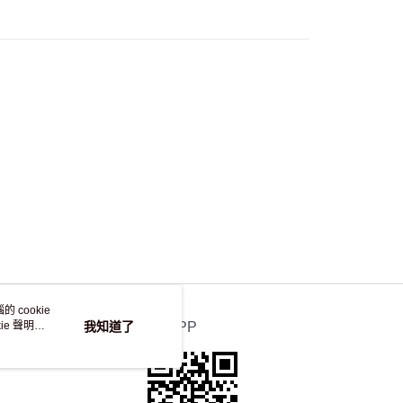
，並不會安排重寄
 cookie
e 聲明使
我知道了
官方APP