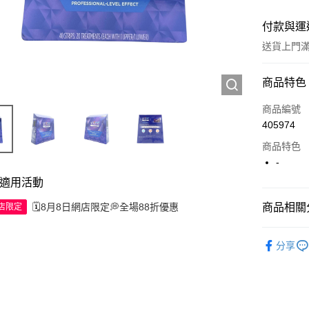
付款與運
送貨上門滿H
付款方式
商品特色
信用卡
商品編號
405974
Apple Pay
商品特色
AlipayHK
-
適用活動
WeChat P
🗓️8月8日網店限定💭全場88折優惠
商品相關分
網店限定
送貨方式
個人護理
分享
JD京東物
滿 HK$2
付款後門市