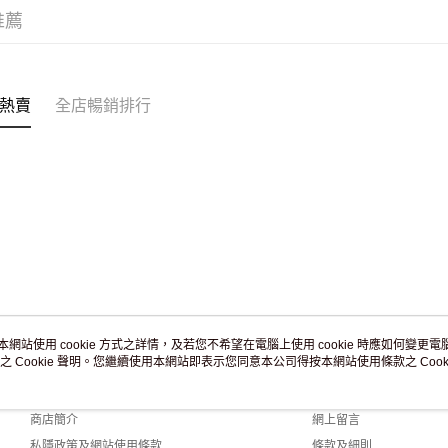
訂單作廢
推薦
免運費
熱賣
全店暢銷排行
本網站使用 cookie 方式之詳情，及若您不希望在電腦上使用 cookie 時應如何變更電腦的
之 Cookie 聲明。您繼續使用本網站即表示您同意本公司得按本網站使用條款之 Cooki
關於我們
客戶服務
品牌故事
購物說明
商店簡介
網上留言
私隱政策及網站使用條款
條款及細則