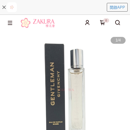
開啟APP
0
1
/
4