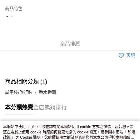
AlipayHK
商品特色
WeChat Pay
-
送貨方式
JD京東物流，訂單確認發貨後2-4個工作天送達
運費表
商品推薦
滿 HK$250.00 或以上免運費
客服
付款後門市自取，訂單確認後2-4個工作天到店，7天內取。逾期後
訂單作廢，並不會安排重寄
免運費
商品相關分類 (1)
試用裝/旅行裝
香水香薰
本分類熱賣
全店暢銷排行
本網站中使用 cookie，欲查詢有關本網站使用 cookie 方式之詳情，及若您不希
熱門標籤
望在電腦上使用 cookie 時應如何變更電腦的 cookie 設定，請參閱本網站「
私隱
政策
」之 Cookie 聲明。您繼續使用本網站即表示您同意本公司得按本網站使用