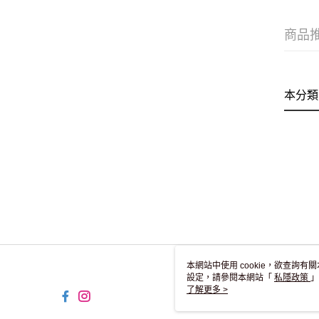
商品
本分類
本網站中使用 cookie，欲查詢有關
設定，請參閱本網站「
私隱政策
」
用 cookie。
了解更多 >