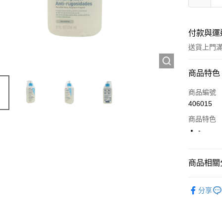
付款與運
送貨上門滿H
付款方式
商品特色
信用卡
商品編號
406015
Apple Pay
商品特色
AlipayHK
-
WeChat P
商品相關分
送貨方式
護膚保養
分享
JD京東物
滿 HK$2