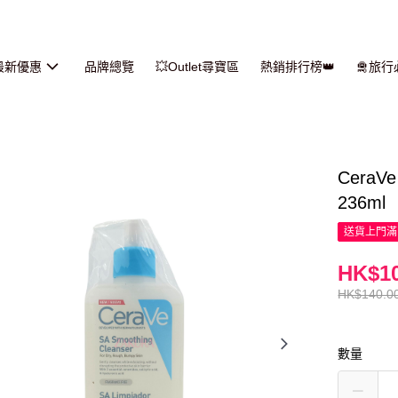
最新優惠
品牌總覽
💥Outlet尋寶區
熱銷排行榜👑
🛅旅
Cera
236ml
送貨上門滿H
HK$10
HK$140.0
數量