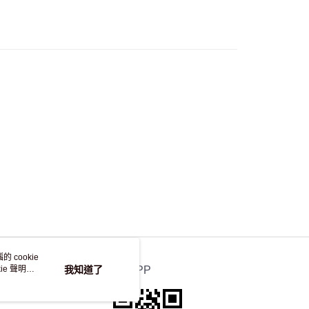
自取，訂單確認後2-4個工作天到店，7天內取。逾期後
，並不會安排重寄
 cookie
e 聲明使
我知道了
官方APP