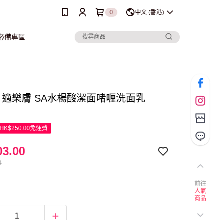
0
中文 (香港)
行必備專區
Ve 適樂膚 SA水楊酸潔面啫喱洗面乳
K$250.00免運費
3.00
0
前往
人氣
商品