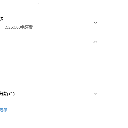
送
K$250.00免運費
ay
類 (1)
清潔護理
潔面產品
客服
流，訂單確認發貨後2-4個工作天送達
運費表
50.00 或以上免運費