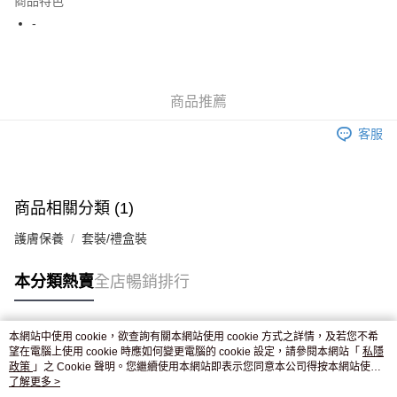
商品特色
WeChat Pay
-
送貨方式
JD京東物流，訂單確認發貨後2-4個工作天送達
運費表
商品推薦
滿 HK$250.00 或以上免運費
客服
付款後門市自取，訂單確認後2-4個工作天到店，7天內取。逾期後
訂單作廢，並不會安排重寄
免運費
商品相關分類 (1)
護膚保養
套裝/禮盒裝
本分類熱賣
全店暢銷排行
本網站中使用 cookie，欲查詢有關本網站使用 cookie 方式之詳情，及若您不希
熱門標籤
望在電腦上使用 cookie 時應如何變更電腦的 cookie 設定，請參閱本網站「
私隱
政策
」之 Cookie 聲明。您繼續使用本網站即表示您同意本公司得按本網站使用
條款之 Cookie 聲明使用 cookie。
了解更多 >
熱銷排行
最新商品
人氣推薦