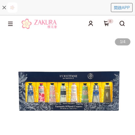
開啟APP
0
1
/
4