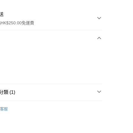
送
K$250.00免運費
ay
類 (1)
保健品
骨骼及關節
保健品
客服
流，訂單確認發貨後2-4個工作天送達
運費表
50.00 或以上免運費
自取，訂單確認後2-4個工作天到店，7天內取。逾期後