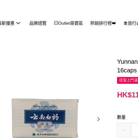
最新優惠
品牌總覽
💥Outlet尋寶區
熱銷排行榜👑
🛅旅
Yunn
16caps
送貨上門滿H
HK$11
數量