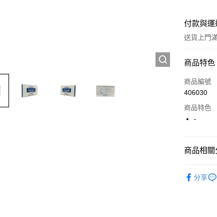
付款與運
送貨上門滿H
付款方式
商品特色
信用卡
商品編號
406030
Apple Pay
商品特色
AlipayHK
-
WeChat P
商品相關分
送貨方式
西藥製品/
分享
JD京東物
滿 HK$2
付款後門市