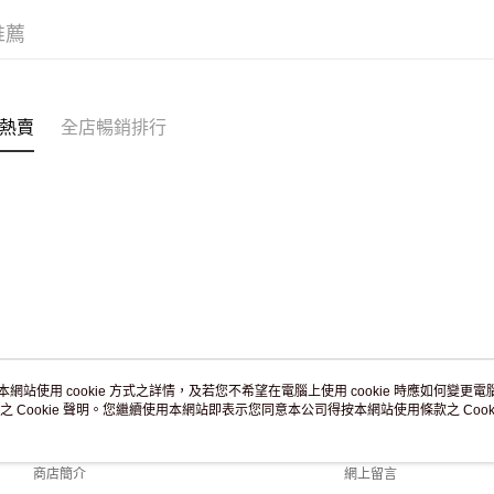
訂單作廢
推薦
免運費
熱賣
全店暢銷排行
本網站使用 cookie 方式之詳情，及若您不希望在電腦上使用 cookie 時應如何變更電腦的
之 Cookie 聲明。您繼續使用本網站即表示您同意本公司得按本網站使用條款之 Cooki
關於我們
客戶服務
品牌故事
購物說明
商店簡介
網上留言