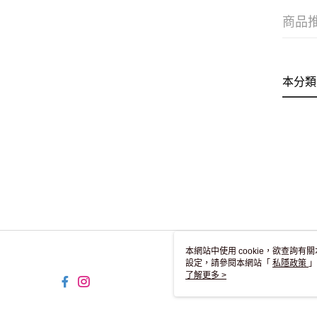
商品
本分類
本網站中使用 cookie，欲查詢有關
設定，請參閱本網站「
私隱政策
」
用 cookie。
了解更多 >