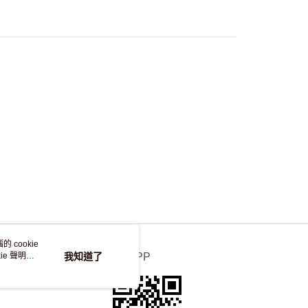
，並不會安排重寄
 cookie
e 聲明使
我知道了
官方APP