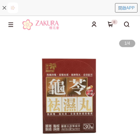
開啟APP
0
1
/
4