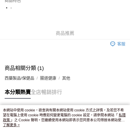
商品特色
WeChat Pay
-
送貨方式
JD京東物流，訂單確認發貨後2-4個工作天送達
運費表
商品推薦
滿 HK$250.00 或以上免運費
客服
付款後門市自取，訂單確認後2-4個工作天到店，7天內取。逾期後
訂單作廢，並不會安排重寄
免運費
商品相關分類 (1)
西藥製品/保健品
腸道健康
其他
本分類熱賣
全店暢銷排行
本網站中使用 cookie，欲查詢有關本網站使用 cookie 方式之詳情，及若您不希
熱門標籤
望在電腦上使用 cookie 時應如何變更電腦的 cookie 設定，請參閱本網站「
私隱
政策
」之 Cookie 聲明。您繼續使用本網站即表示您同意本公司得按本網站使用
條款之 Cookie 聲明使用 cookie。
了解更多 >
熱銷排行
最新商品
人氣推薦