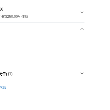
送
K$250.00免運費
ay
類 (1)
保健品
其他
客服
流，訂單確認發貨後2-4個工作天送達
運費表
50.00 或以上免運費
自取，訂單確認後2-4個工作天到店，7天內取。逾期後