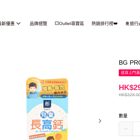
最新優惠
品牌總覽
💥Outlet尋寶區
熱銷排行榜👑
🛅旅
BG P
送貨上門滿H
HK$29
HK$328.0
數量