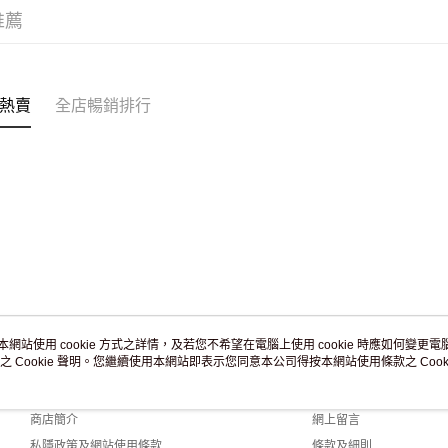
訂單作廢
推薦
免運費
熱賣
全店暢銷排行
本網站使用 cookie 方式之詳情，及若您不希望在電腦上使用 cookie 時應如何變更電腦的
之 Cookie 聲明。您繼續使用本網站即表示您同意本公司得按本網站使用條款之 Cooki
關於我們
客戶服務
品牌故事
購物說明
商店簡介
網上留言
私隱政策及網站使用條款
條款及細則