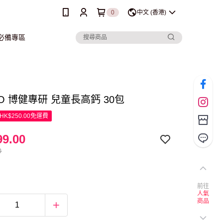
0
中文 (香港)
行必備專區
RO 博健專研 兒童長高鈣 30包
K$250.00免運費
9.00
0
前往
人氣
商品