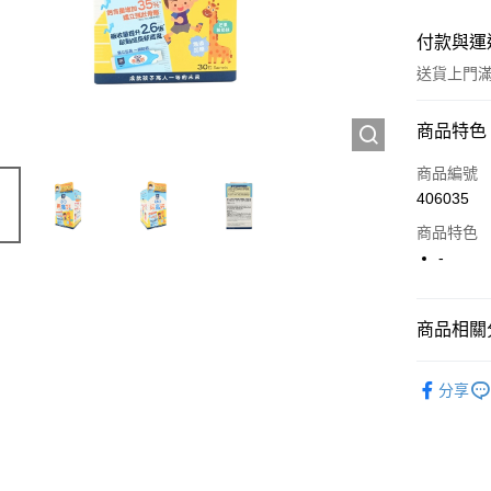
付款與運
送貨上門滿H
付款方式
商品特色
信用卡
商品編號
406035
Apple Pay
商品特色
AlipayHK
-
WeChat P
商品相關分
送貨方式
西藥製品/
分享
JD京東物
滿 HK$2
付款後門市