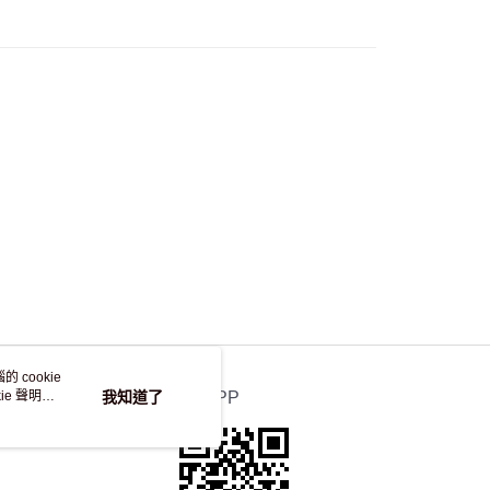
，並不會安排重寄
 cookie
e 聲明使
我知道了
官方APP