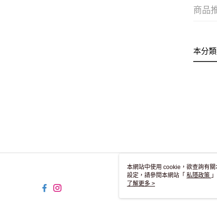
商品
本分類
本網站中使用 cookie，欲查詢有關
設定，請參閱本網站「
私隱政策
」
用 cookie。
了解更多 >