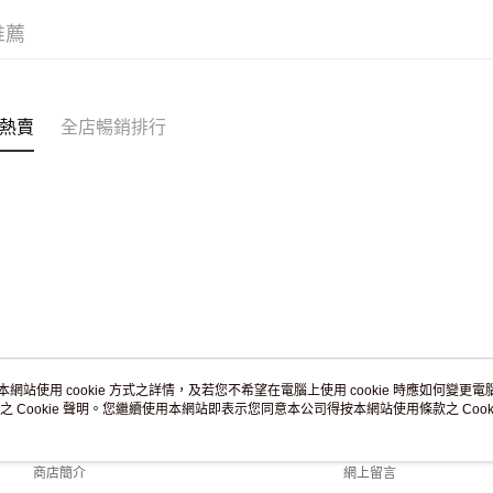
訂單作廢
推薦
免運費
熱賣
全店暢銷排行
本網站使用 cookie 方式之詳情，及若您不希望在電腦上使用 cookie 時應如何變更電腦的
之 Cookie 聲明。您繼續使用本網站即表示您同意本公司得按本網站使用條款之 Cooki
關於我們
客戶服務
品牌故事
購物說明
商店簡介
網上留言