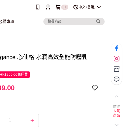
0
中文 (香港)
行必備專區
Angance 心仙格 水潤高效全能防曬乳
K$250.00免運費
9.00
前往
人氣
商品