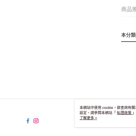
商品
本分類
本網站中使用 cookie，欲查詢有關
設定，請參閱本網站「
私隱政策
」
用 cookie。
了解更多 >