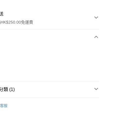
送
K$250.00免運費
ay
類 (1)
防曬護理
防曬乳/霜
客服
流，訂單確認發貨後2-4個工作天送達
運費表
50.00 或以上免運費
自取，訂單確認後2-4個工作天到店，7天內取。逾期後