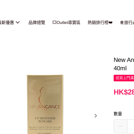
最新優惠
品牌總覽
💥Outlet尋寶區
熱銷排行榜👑
🛅旅
New 
40ml
送貨上門滿H
HK$28
數量