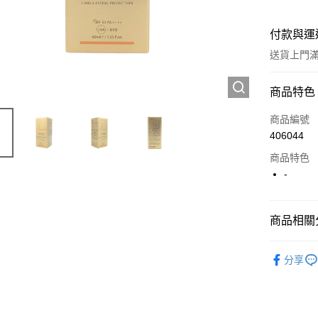
付款與運
送貨上門滿H
付款方式
商品特色
信用卡
商品編號
406044
Apple Pay
商品特色
AlipayHK
-
WeChat P
商品相關分
送貨方式
護膚保養
分享
JD京東物
滿 HK$2
付款後門市