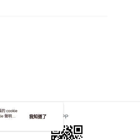
，並不會安排重寄
 cookie
e 聲明使
我知道了
官方APP