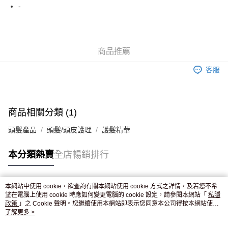
WeChat Pay
-
送貨方式
JD京東物流，訂單確認發貨後2-4個工作天送達
運費表
商品推薦
滿 HK$250.00 或以上免運費
客服
付款後門市自取，訂單確認後2-4個工作天到店，7天內取。逾期後
訂單作廢，並不會安排重寄
免運費
商品相關分類 (1)
頭髮產品
頭髮/頭皮護理
護髮精華
本分類熱賣
全店暢銷排行
本網站中使用 cookie，欲查詢有關本網站使用 cookie 方式之詳情，及若您不希
熱門標籤
望在電腦上使用 cookie 時應如何變更電腦的 cookie 設定，請參閱本網站「
私隱
政策
」之 Cookie 聲明。您繼續使用本網站即表示您同意本公司得按本網站使用
條款之 Cookie 聲明使用 cookie。
了解更多 >
熱銷排行
最新商品
人氣推薦