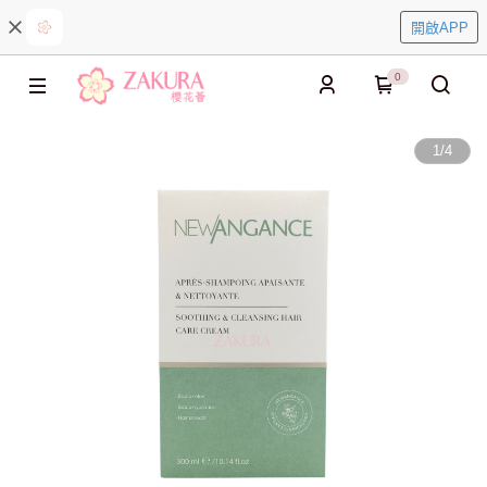
開啟APP
0
1
/
4