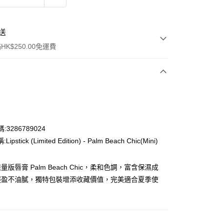
送
K$250.00免運費
:3286789024
pstick (Limited Edition) - Palm Beach Chic(Mini)
ay
版唇膏 Palm Beach Chic，柔和色調，富含保濕成
輕盈不油膩，獨特包裝增添收藏價值，完美適合夏季使
流，訂單確認發貨後2-4個工作天送達
運費表
50.00 或以上免運費