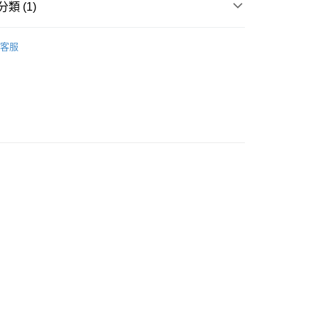
類 (1)
自取，訂單確認後2-4個工作天到店，7天內取。逾期後
，並不會安排重寄
行裝
護膚保養
客服