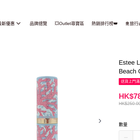
最新優惠
品牌總覽
💥Outlet尋寶區
熱銷排行榜👑
🛅旅
Estee
Beach 
送貨上門滿H
HK$78
HK$250.0
數量