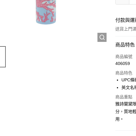
付款與運
送貨上門滿H
付款方式
商品特色
信用卡
商品編號
406059
Apple Pay
商品特色
AlipayHK
UPC條碼
英文名稱:Li
WeChat P
商品重點
雅詩蘭黛限量
送貨方式
分，質地
用。
JD京東物
滿 HK$2