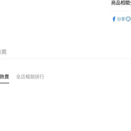
商品相關分
付款後門市
訂單作廢
試用裝/旅
免運費
分享
推薦
熱賣
全店暢銷排行