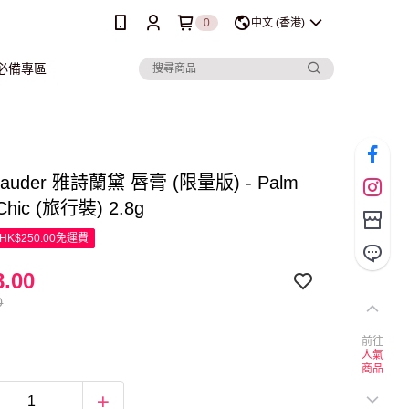
0
中文 (香港)
行必備專區
 Lauder 雅詩蘭黛 唇膏 (限量版) - Palm
Chic (旅行裝) 2.8g
K$250.00免運費
.00
0
前往
人氣
商品